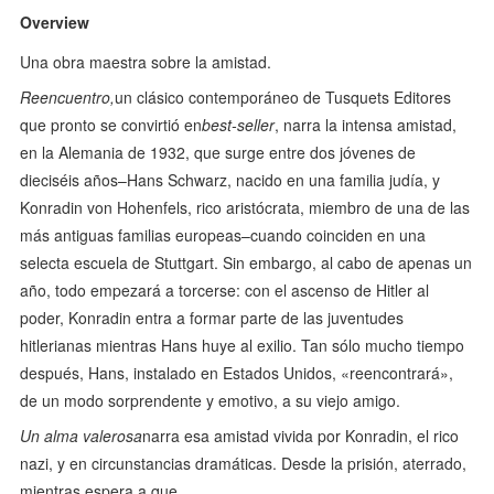
Overview
Una obra maestra sobre la amistad.
Reencuentro,
un clásico contemporáneo de Tusquets Editores
que pronto se convirtió en
best-seller
, narra la intensa amistad,
en la Alemania de 1932, que surge entre dos jóvenes de
dieciséis años–Hans Schwarz, nacido en una familia judía, y
Konradin von Hohenfels, rico aristócrata, miembro de una de las
más antiguas familias europeas–cuando coinciden en una
selecta escuela de Stuttgart. Sin embargo, al cabo de apenas un
año, todo empezará a torcerse: con el ascenso de Hitler al
poder, Konradin entra a formar parte de las juventudes
hitlerianas mientras Hans huye al exilio. Tan sólo mucho tiempo
después, Hans, instalado en Estados Unidos, «reencontrará»,
de un modo sorprendente y emotivo, a su viejo amigo.
Un alma valerosa
narra esa amistad vivida por Konradin, el rico
nazi, y en circunstancias dramáticas. Desde la prisión, aterrado,
mientras espera a que